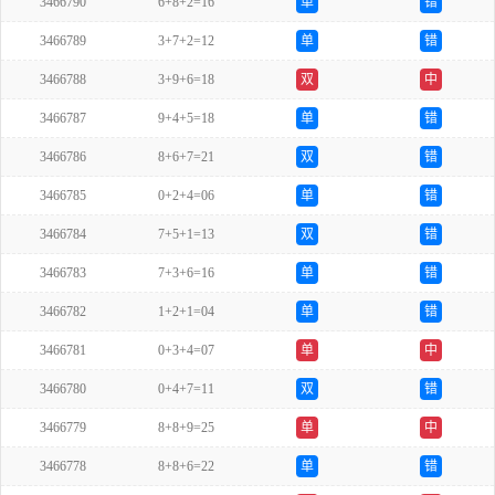
3466790
6+8+2=16
单
错
3466789
3+7+2=12
单
错
3466788
3+9+6=18
双
中
3466787
9+4+5=18
单
错
3466786
8+6+7=21
双
错
3466785
0+2+4=06
单
错
3466784
7+5+1=13
双
错
3466783
7+3+6=16
单
错
3466782
1+2+1=04
单
错
3466781
0+3+4=07
单
中
3466780
0+4+7=11
双
错
3466779
8+8+9=25
单
中
3466778
8+8+6=22
单
错