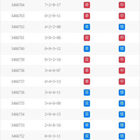
3466764
7+2+8=17
单
中
3466763
0+2+9=11
单
中
3466762
4+2+2=08
单
错
3466761
3+0+5=08
双
中
3466760
0+9+3=12
单
错
3466759
9+5+2=16
双
中
3466758
3+4+0=07
单
中
3466757
4+4+5=13
单
中
3466756
3+4+4=11
双
错
3466755
5+4+0=09
双
错
3466754
2+9+4=15
双
错
3466753
2+6+8=16
单
错
3466752
8+0+3=11
双
错