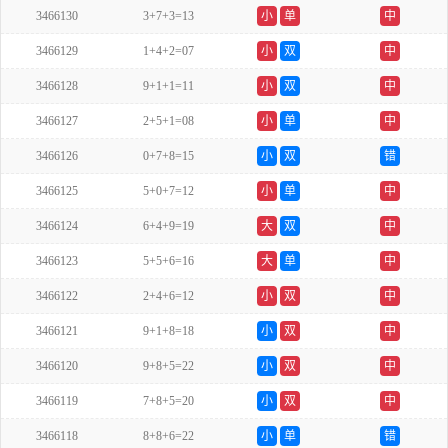
3466130
3+7+3=13
小
单
中
3466129
1+4+2=07
小
双
中
3466128
9+1+1=11
小
双
中
3466127
2+5+1=08
小
单
中
3466126
0+7+8=15
小
双
错
3466125
5+0+7=12
小
单
中
3466124
6+4+9=19
大
双
中
3466123
5+5+6=16
大
单
中
3466122
2+4+6=12
小
双
中
3466121
9+1+8=18
小
双
中
3466120
9+8+5=22
小
双
中
3466119
7+8+5=20
小
双
中
3466118
8+8+6=22
小
单
错