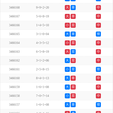
3466168
9+9+2=20
大
单
中
3466167
5+6+8=19
大
单
中
3466166
1+4+5=10
小
双
中
3466165
3+1+0=04
大
单
错
3466164
4+3+5=12
小
双
中
3466163
6+5+8=19
大
双
中
3466162
3+1+2=06
大
双
中
3466161
2+5+8=15
小
双
错
3466160
8+4+1=13
大
单
中
3466159
1+6+1=08
大
双
中
3466158
7+0+7=14
小
双
中
3466157
1+6+1=08
大
单
错