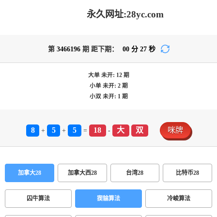
永久网址:28yc.com
第
3466196
期 距下期：
00
分
27
秒
大单
未开:
12
期
小单
未开:
2
期
小双
未开:
1
期
8
5
5
18
大
双
咪牌
+
+
=
-
加拿大28
加拿大西28
台湾28
比特币28
囚牛算法
猰貐算法
冷峻算法