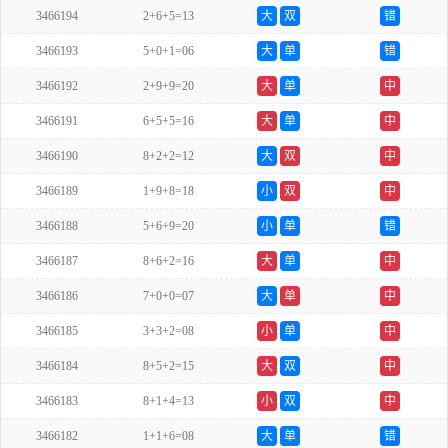
3466194
2+6+5=13
大
双
错
3466193
5+0+1=06
大
单
错
3466192
2+9+9=20
大
单
中
3466191
6+5+5=16
大
单
中
3466190
8+2+2=12
大
双
中
3466189
1+9+8=18
小
双
中
3466188
5+6+9=20
小
单
错
3466187
8+6+2=16
大
单
中
3466186
7+0+0=07
大
单
中
3466185
3+3+2=08
小
单
中
3466184
8+5+2=15
大
双
中
3466183
8+1+4=13
小
双
中
3466182
1+1+6=08
大
单
错