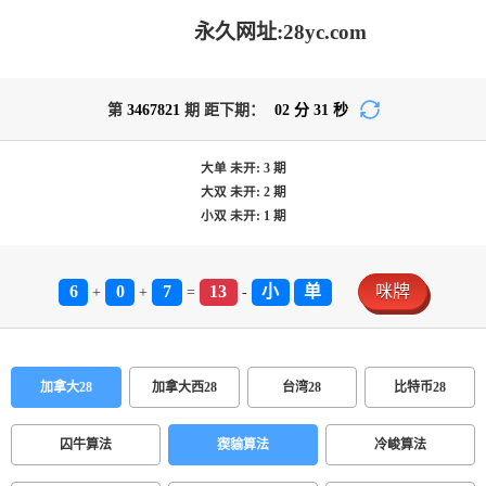
永久网址:28yc.com
第
3467821
期 距下期：
02
分
31
秒
大单
未开:
3
期
大双
未开:
2
期
小双
未开:
1
期
6
0
7
13
小
单
咪牌
+
+
=
-
加拿大28
加拿大西28
台湾28
比特币28
囚牛算法
猰貐算法
冷峻算法