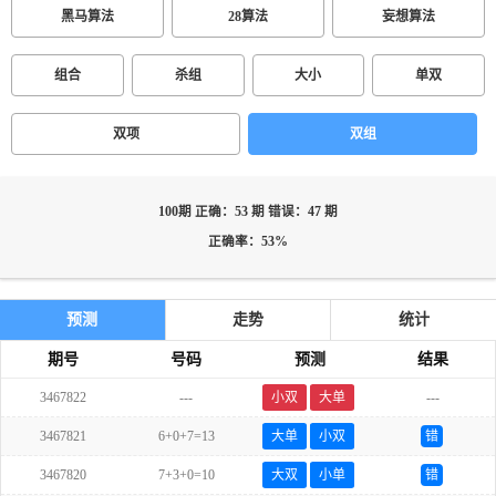
黑马算法
28算法
妄想算法
组合
杀组
大小
单双
双项
双组
100期 正确：53 期 错误：47 期
正确率：53%
预测
走势
统计
期号
号码
预测
结果
3467822
---
小双
大单
---
3467821
6+0+7=13
大单
小双
错
3467820
7+3+0=10
大双
小单
错