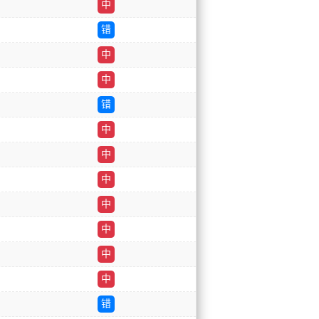
中
错
中
中
错
中
中
中
中
中
中
中
错