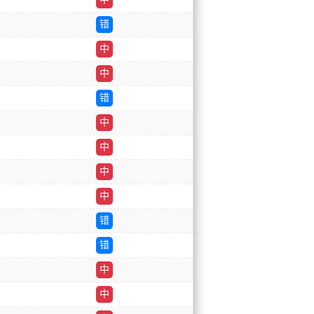
错
中
中
错
中
中
中
中
错
错
中
中