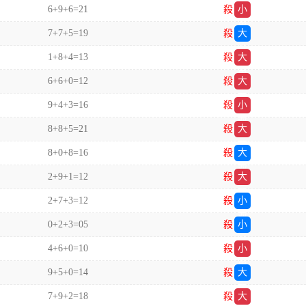
双
6+9+6=21
殺
小
单
7+7+5=19
殺
大
单
1+8+4=13
殺
大
单
6+6+0=12
殺
大
双
9+4+3=16
殺
小
双
8+8+5=21
殺
大
双
8+0+8=16
殺
大
双
2+9+1=12
殺
大
双
2+7+3=12
殺
小
双
0+2+3=05
殺
小
单
4+6+0=10
殺
小
单
9+5+0=14
殺
大
双
7+9+2=18
殺
大