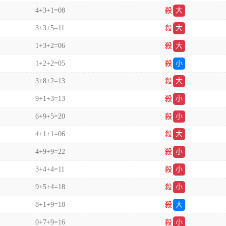
单
4+3+1=08
殺
大
单
3+3+5=11
殺
大
双
1+3+2=06
殺
大
单
1+2+2=05
殺
小
单
3+8+2=13
殺
大
单
9+1+3=13
殺
小
双
6+9+5=20
殺
小
单
4+1+1=06
殺
大
单
4+9+9=22
殺
小
单
3+4+4=11
殺
小
双
9+5+4=18
殺
小
双
8+1+9=18
殺
大
双
0+7+9=16
殺
小