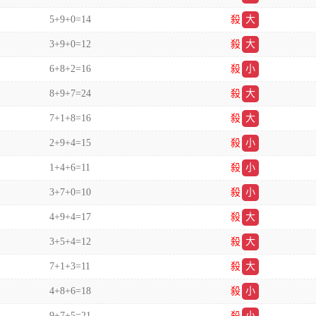
双
5+9+0=14
殺
大
单
3+9+0=12
殺
大
双
6+8+2=16
殺
小
单
8+9+7=24
殺
大
单
7+1+8=16
殺
大
单
2+9+4=15
殺
小
单
1+4+6=11
殺
小
双
3+7+0=10
殺
小
单
4+9+4=17
殺
大
双
3+5+4=12
殺
大
双
7+1+3=11
殺
大
单
4+8+6=18
殺
小
双
9+7+5=21
殺
小