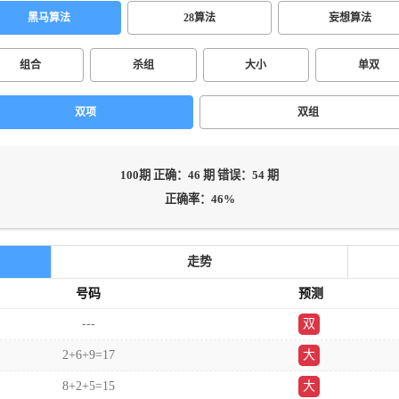
黑马算法
28算法
妄想算法
组合
杀组
大小
单双
双项
双组
100期 正确：46 期 错误：54 期
正确率：46%
走势
号码
预测
---
双
2+6+9=17
大
8+2+5=15
大