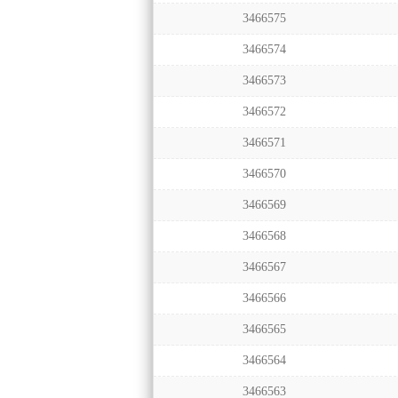
3466575
3466574
3466573
3466572
3466571
3466570
3466569
3466568
3466567
3466566
3466565
3466564
3466563