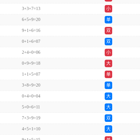
3+3+7=13
小
6+5+9=20
单
9+1+6=16
双
0+1+6=07
双
2+4+0=06
小
0+9+9=18
大
1+1+5=07
单
3+8+9=20
单
0+4+0=04
大
5+0+6=11
大
7+3+9=19
双
4+5+1=10
大
9+1+5=15
单