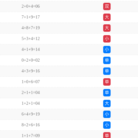
2+0+4=06
双
7+1+9=17
大
4+8+7=19
大
5+3+4=12
小
4+1+9=14
小
0+2+0=02
单
4+3+9=16
单
1+0+6=07
单
2+1+1=04
单
1+2+1=04
大
6+4+9=19
小
8+2+6=16
小
1+1+7=09
单