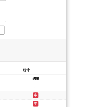
统计
结果
---
中
中