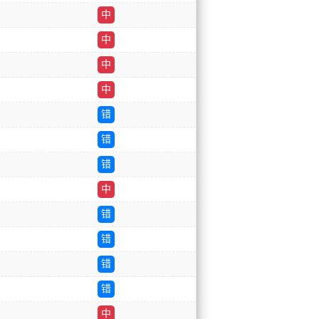
中
中
中
中
错
错
错
中
错
错
错
错
中