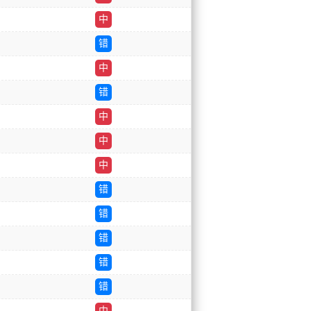
中
错
中
错
中
中
中
错
错
错
错
错
中