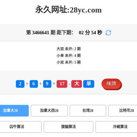
永久网址:28yc.com
第
3466641
期 距下期：
02
分
54
秒
大双
未开:
2
期
小单
未开:
4
期
小双
未开:
5
期
2
+
6
+
9
=
17
-
大
单
咪牌
加拿大28
加拿大西28
台湾28
比特币28
囚牛算法
猰貐算法
冷峻算法