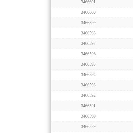
3466601
3466600
3466599
3466598
3466597
3466596
3466595
3466594
3466593
3466592
3466591
3466590
3466589