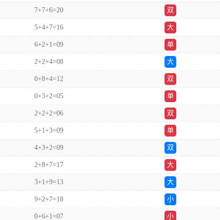
7+7+6=20
双
5+4+7=16
大
6+2+1=09
单
2+2+4=08
大
0+8+4=12
双
0+3+2=05
单
2+2+2=06
双
5+1+3=09
单
4+3+2=09
双
2+8+7=17
大
3+1+9=13
大
9+2+7=18
小
0+6+1=07
小