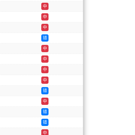
中
中
中
错
中
中
中
中
错
中
错
错
中