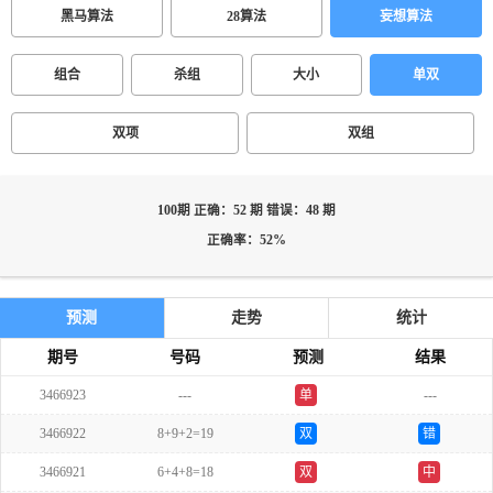
黑马算法
28算法
妄想算法
组合
杀组
大小
单双
双项
双组
100期 正确：52 期 错误：48 期
正确率：52%
预测
走势
统计
期号
号码
预测
结果
3466923
---
单
---
3466922
8+9+2=19
双
错
3466921
6+4+8=18
双
中