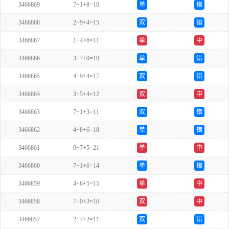
3466869
7+1+8=16
单
错
3466868
2+9+4=15
双
错
3466867
1+4+6=11
单
中
3466866
3+7+0=10
单
错
3466865
4+9+4=17
双
错
3466864
3+5+4=12
双
中
3466863
7+1+3=11
双
错
3466862
4+8+6=18
单
错
3466861
9+7+5=21
单
中
3466860
7+1+6=14
单
错
3466859
4+6+5=15
单
中
3466858
7+0+3=10
双
中
3466857
2+7+2=11
双
错