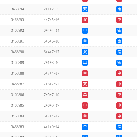
3466894
2+1+2=05
双
错
3466893
4+7+5=16
双
中
3466892
6+4+4=14
单
错
3466891
6+6+6=18
单
错
3466890
6+4+7=17
双
错
3466889
7+1+8=16
单
错
3466888
6+7+4=17
单
中
3466887
7+8+7=22
双
中
3466886
7+5+7=19
单
中
3466885
2+6+9=17
单
中
3466884
6+7+4=17
单
中
3466883
4+1+9=14
单
错