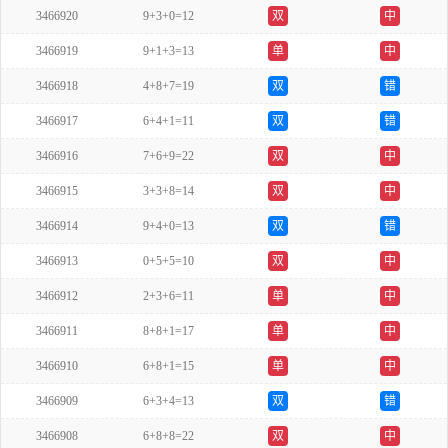
3466920
9+3+0=12
双
中
3466919
9+1+3=13
单
中
3466918
4+8+7=19
双
错
3466917
6+4+1=11
双
错
3466916
7+6+9=22
双
中
3466915
3+3+8=14
双
中
3466914
9+4+0=13
双
错
3466913
0+5+5=10
双
中
3466912
2+3+6=11
单
中
3466911
8+8+1=17
单
中
3466910
6+8+1=15
单
中
3466909
6+3+4=13
双
错
3466908
6+8+8=22
双
中