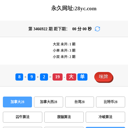
永久网址:28yc.com
第
3466922
期 距下期：
00
分
00
秒
大双
未开:
1
期
小单
未开:
3
期
小双
未开:
2
期
8
9
2
19
大
单
咪牌
+
+
=
-
加拿大28
加拿大西28
台湾28
比特币28
囚牛算法
猰貐算法
冷峻算法