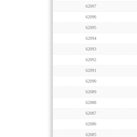
62097
62096
62095
62094
62093
62092
62091
62090
62089
62088
62087
62086
62085