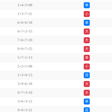
1+4+3=08
单
1+3+7=11
小
6+6+6=18
单
6+7+2=15
大
7+6+7=20
大
9+9+7=25
大
5+7+1=13
单
5+2+1=08
小
1+3+9=13
双
3+9+6=18
大
6+7+3=16
大
3+6+3=12
单
9+9+3=21
双