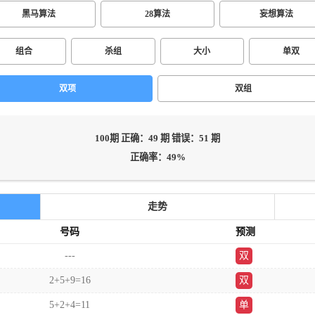
黑马算法
28算法
妄想算法
组合
杀组
大小
单双
双项
双组
100期 正确：49 期 错误：51 期
正确率：49%
走势
号码
预测
---
双
2+5+9=16
双
5+2+4=11
单