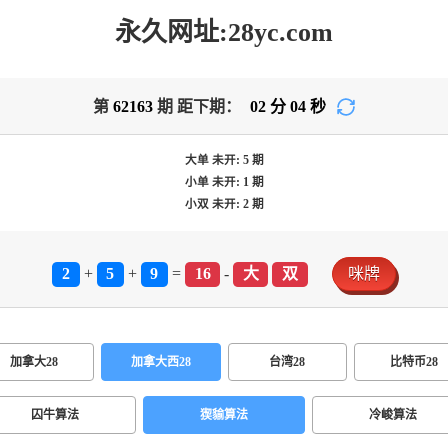
永久网址:28yc.com
第
62163
期 距下期：
02
分
04
秒
大单
未开:
5
期
小单
未开:
1
期
小双
未开:
2
期
2
+
5
+
9
=
16
-
大
双
咪牌
加拿大28
加拿大西28
台湾28
比特币28
囚牛算法
猰貐算法
冷峻算法