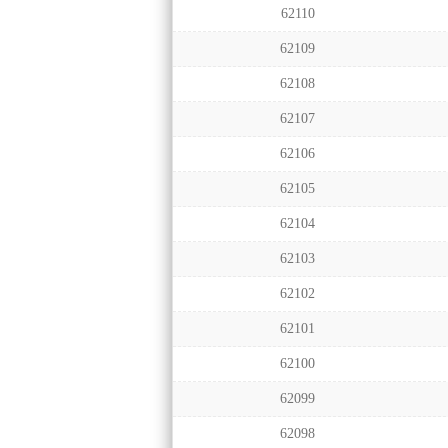
62110
62109
62108
62107
62106
62105
62104
62103
62102
62101
62100
62099
62098