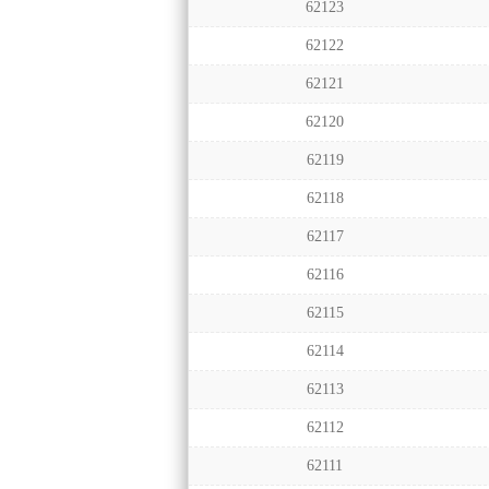
62123
62122
62121
62120
62119
62118
62117
62116
62115
62114
62113
62112
62111