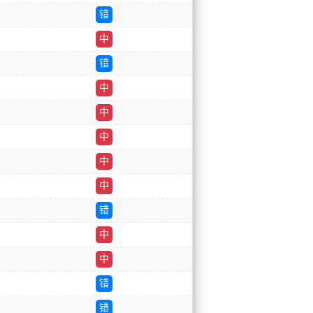
错
中
错
中
中
中
中
中
错
中
中
错
错