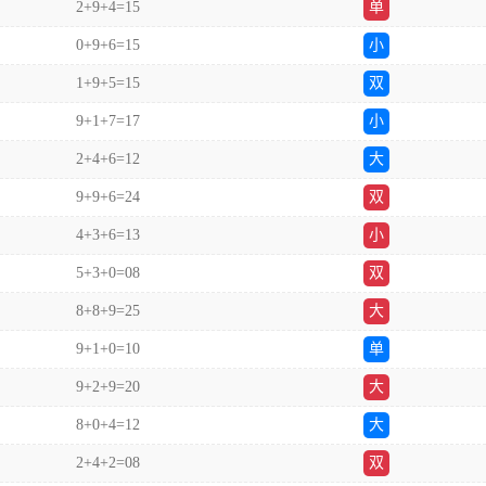
2+9+4=15
单
0+9+6=15
小
1+9+5=15
双
9+1+7=17
小
2+4+6=12
大
9+9+6=24
双
4+3+6=13
小
5+3+0=08
双
8+8+9=25
大
9+1+0=10
单
9+2+9=20
大
8+0+4=12
大
2+4+2=08
双