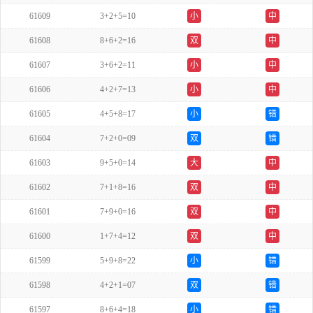
61609
3+2+5=10
小
中
61608
8+6+2=16
双
中
61607
3+6+2=11
小
中
61606
4+2+7=13
小
中
61605
4+5+8=17
小
错
61604
7+2+0=09
双
错
61603
9+5+0=14
大
中
61602
7+1+8=16
双
中
61601
7+9+0=16
双
中
61600
1+7+4=12
双
中
61599
5+9+8=22
小
错
61598
4+2+1=07
双
错
61597
8+6+4=18
小
错