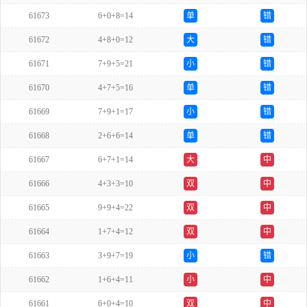
61673
6+0+8=14
单
错
61672
4+8+0=12
大
错
61671
7+9+5=21
小
错
61670
4+7+5=16
单
错
61669
7+9+1=17
小
错
61668
2+6+6=14
单
错
61667
6+7+1=14
大
中
61666
4+3+3=10
双
中
61665
9+9+4=22
双
中
61664
1+7+4=12
双
中
61663
3+9+7=19
小
错
61662
1+6+4=11
小
中
61661
6+0+4=10
双
中