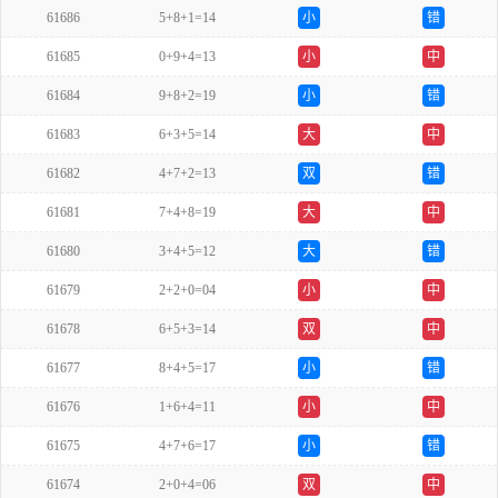
61686
5+8+1=14
小
错
61685
0+9+4=13
小
中
61684
9+8+2=19
小
错
61683
6+3+5=14
大
中
61682
4+7+2=13
双
错
61681
7+4+8=19
大
中
61680
3+4+5=12
大
错
61679
2+2+0=04
小
中
61678
6+5+3=14
双
中
61677
8+4+5=17
小
错
61676
1+6+4=11
小
中
61675
4+7+6=17
小
错
61674
2+0+4=06
双
中