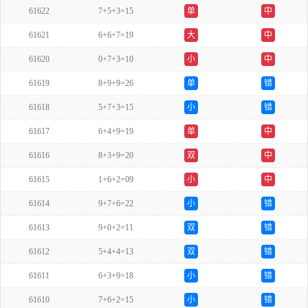
61622
7+5+3=15
单
中
61621
6+6+7=19
大
中
61620
0+7+3=10
小
中
61619
8+9+9=26
单
错
61618
5+7+3=15
小
错
61617
6+4+9=19
单
中
61616
8+3+9=20
双
中
61615
1+6+2=09
小
中
61614
9+7+6=22
小
错
61613
9+0+2=11
双
错
61612
5+4+4=13
双
错
61611
6+3+9=18
小
错
61610
7+6+2=15
小
错