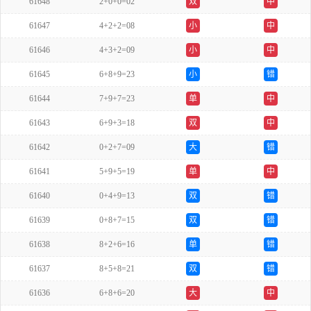
61648
2+0+0=02
双
中
61647
4+2+2=08
小
中
61646
4+3+2=09
小
中
61645
6+8+9=23
小
错
61644
7+9+7=23
单
中
61643
6+9+3=18
双
中
61642
0+2+7=09
大
错
61641
5+9+5=19
单
中
61640
0+4+9=13
双
错
61639
0+8+7=15
双
错
61638
8+2+6=16
单
错
61637
8+5+8=21
双
错
61636
6+8+6=20
大
中