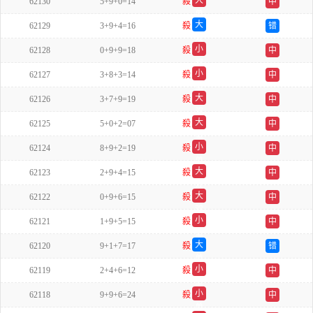
大
62130
5+9+0=14
殺
中
单
大
62129
3+9+4=16
殺
错
双
小
62128
0+9+9=18
殺
中
双
小
62127
3+8+3=14
殺
中
单
大
62126
3+7+9=19
殺
中
双
大
62125
5+0+2=07
殺
中
单
小
62124
8+9+2=19
殺
中
单
大
62123
2+9+4=15
殺
中
双
大
62122
0+9+6=15
殺
中
双
小
62121
1+9+5=15
殺
中
单
大
62120
9+1+7=17
殺
错
单
小
62119
2+4+6=12
殺
中
单
小
62118
9+9+6=24
殺
中
单