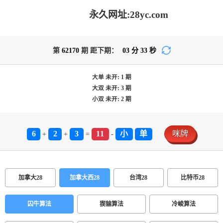
永久网址:28yc.com
第
62170
期 距下期：
03
分
33
秒
大单
未开:
1
期
大双
未开:
3
期
小双
未开:
2
期
6
2
3
11
小
单
咪牌
+
+
=
-
加拿大28
加拿大西28
台湾28
比特币28
囚牛算法
猰貐算法
冷峻算法