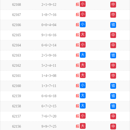
小
62168
2+1+9=12
殺
中
单
小
62167
1+8+7=16
殺
中
双
小
62166
0+0+4=04
殺
错
双
大
62165
9+1+6=16
殺
中
单
小
62164
6+6+2=14
殺
中
单
大
62163
2+5+9=16
殺
错
双
大
62162
5+2+4=11
殺
中
单
大
62161
1+4+3=08
殺
中
双
小
62160
1+3+7=11
殺
错
单
大
62159
6+6+6=18
殺
错
双
大
62158
6+7+2=15
殺
错
单
小
62157
7+6+7=20
殺
中
双
大
62156
9+9+7=25
殺
中