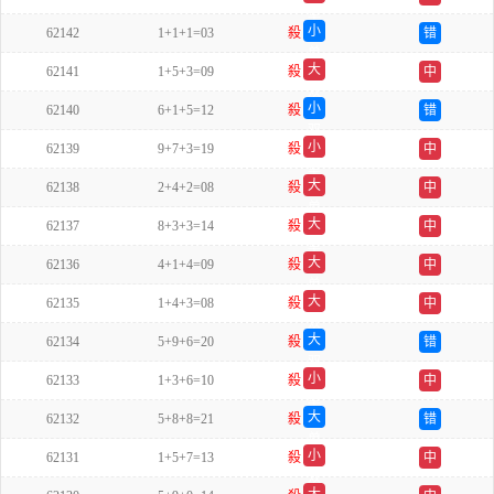
单
小
62142
1+1+1=03
殺
错
单
大
62141
1+5+3=09
殺
中
双
小
62140
6+1+5=12
殺
错
双
小
62139
9+7+3=19
殺
中
单
大
62138
2+4+2=08
殺
中
单
大
62137
8+3+3=14
殺
中
单
大
62136
4+1+4=09
殺
中
单
大
62135
1+4+3=08
殺
中
双
大
62134
5+9+6=20
殺
错
双
小
62133
1+3+6=10
殺
中
单
大
62132
5+8+8=21
殺
错
单
小
62131
1+5+7=13
殺
中
双