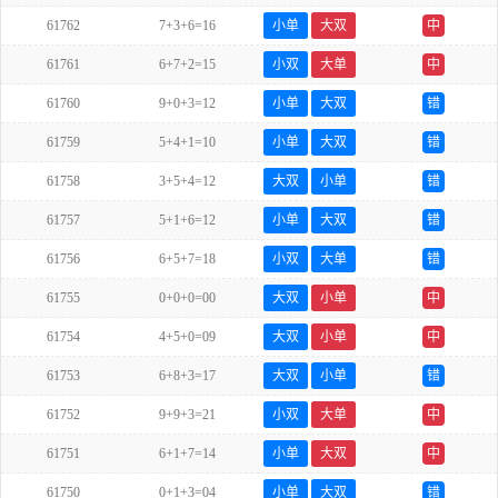
61762
7+3+6=16
小单
大双
中
61761
6+7+2=15
小双
大单
中
61760
9+0+3=12
小单
大双
错
61759
5+4+1=10
小单
大双
错
61758
3+5+4=12
大双
小单
错
61757
5+1+6=12
小单
大双
错
61756
6+5+7=18
小双
大单
错
61755
0+0+0=00
大双
小单
中
61754
4+5+0=09
大双
小单
中
61753
6+8+3=17
大双
小单
错
61752
9+9+3=21
小双
大单
中
61751
6+1+7=14
小单
大双
中
61750
0+1+3=04
小单
大双
错