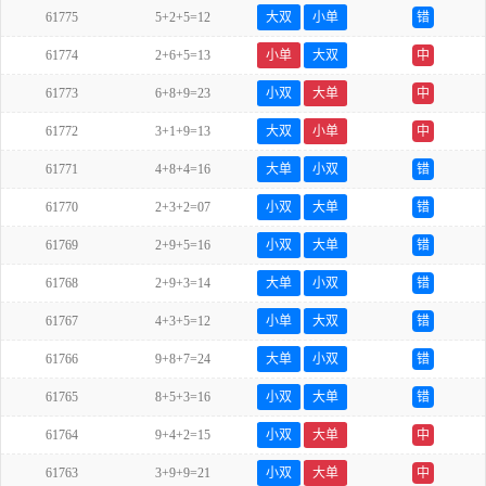
61775
5+2+5=12
大双
小单
错
61774
2+6+5=13
小单
大双
中
61773
6+8+9=23
小双
大单
中
61772
3+1+9=13
大双
小单
中
61771
4+8+4=16
大单
小双
错
61770
2+3+2=07
小双
大单
错
61769
2+9+5=16
小双
大单
错
61768
2+9+3=14
大单
小双
错
61767
4+3+5=12
小单
大双
错
61766
9+8+7=24
大单
小双
错
61765
8+5+3=16
小双
大单
错
61764
9+4+2=15
小双
大单
中
61763
3+9+9=21
小双
大单
中