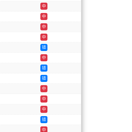
中
中
中
中
错
中
错
错
中
中
中
错
中