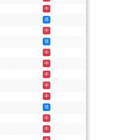
中
错
中
错
中
中
中
中
中
错
中
中
中