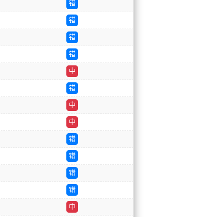
错
错
错
错
中
错
中
中
错
错
错
错
中