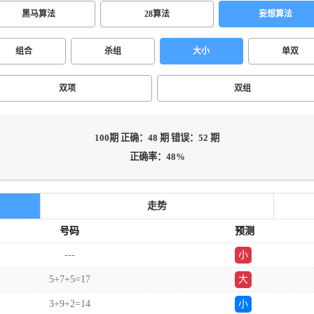
黑马算法
28算法
妄想算法
组合
杀组
大小
单双
双项
双组
100期 正确：48 期 错误：52 期
正确率：48%
走势
号码
预测
---
小
单
5+7+5=17
大
3+9+2=14
小