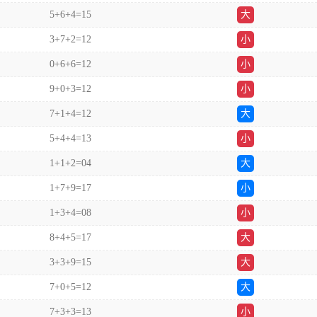
5+6+4=15
大
3+7+2=12
小
0+6+6=12
小
9+0+3=12
小
7+1+4=12
大
5+4+4=13
小
1+1+2=04
大
1+7+9=17
小
1+3+4=08
小
8+4+5=17
大
3+3+9=15
大
7+0+5=12
大
7+3+3=13
小