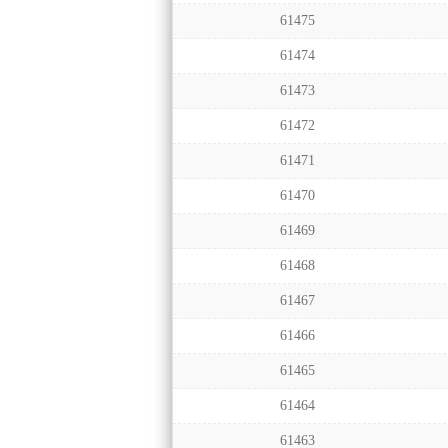
61475
61474
61473
61472
61471
61470
61469
61468
61467
61466
61465
61464
61463