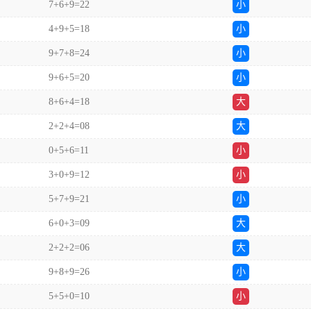
7+6+9=22
小
4+9+5=18
小
9+7+8=24
小
9+6+5=20
小
8+6+4=18
大
2+2+4=08
大
0+5+6=11
小
3+0+9=12
小
5+7+9=21
小
6+0+3=09
大
2+2+2=06
大
9+8+9=26
小
5+5+0=10
小