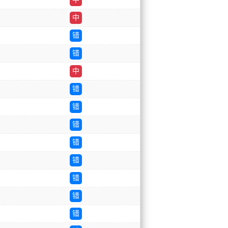
中
错
错
中
错
错
错
错
错
错
错
错