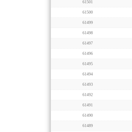
61501
61500
61499
61498
61497
61496
61495
61494
61493
61492
61491
61490
61489