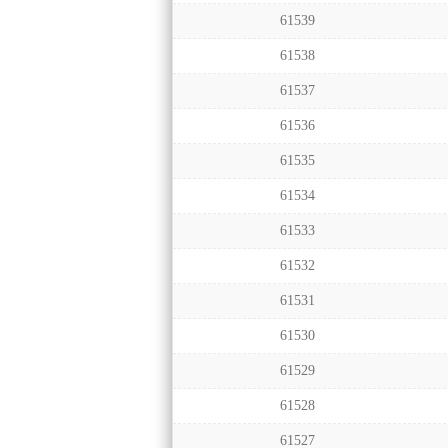
61539
61538
61537
61536
61535
61534
61533
61532
61531
61530
61529
61528
61527