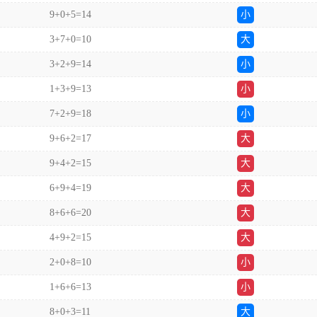
9+0+5=14
小
3+7+0=10
大
3+2+9=14
小
1+3+9=13
小
7+2+9=18
小
9+6+2=17
大
9+4+2=15
大
6+9+4=19
大
8+6+6=20
大
4+9+2=15
大
2+0+8=10
小
1+6+6=13
小
8+0+3=11
大