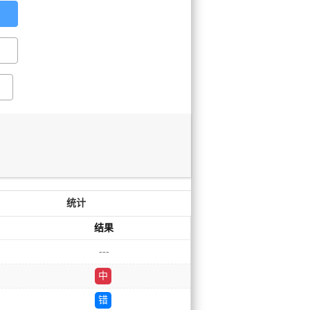
统计
结果
---
中
错