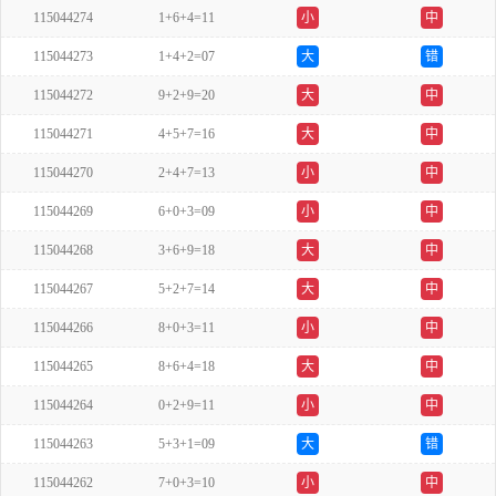
115044274
1+6+4=11
小
中
115044273
1+4+2=07
大
错
115044272
9+2+9=20
大
中
115044271
4+5+7=16
大
中
115044270
2+4+7=13
小
中
115044269
6+0+3=09
小
中
115044268
3+6+9=18
大
中
115044267
5+2+7=14
大
中
115044266
8+0+3=11
小
中
115044265
8+6+4=18
大
中
115044264
0+2+9=11
小
中
115044263
5+3+1=09
大
错
115044262
7+0+3=10
小
中