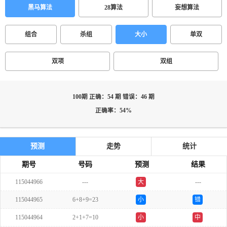
黑马算法
28算法
妄想算法
组合
杀组
大小
单双
双项
双组
100期 正确：54 期 错误：46 期
正确率：54%
预测
走势
统计
期号
号码
预测
结果
115044966
---
大
---
双
115044965
6+8+9=23
小
错
115044964
2+1+7=10
小
中