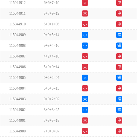
115044912
6+6+7=19
大
中
115044911
3+7+9=19
大
中
115044910
5+0+1=06
小
中
115044909
9+0+5=14
小
错
115044908
9+3+4=16
小
错
115044907
4+2+4=10
小
中
115044906
5+9+0=14
大
中
115044905
0+2+2=04
大
错
115044904
5+5+3=13
小
中
115044903
0+0+2=02
大
错
115044902
8+9+8=25
小
错
115044901
7+8+3=18
大
中
115044900
7+0+0=07
小
中