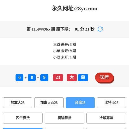
永久网址:28yc.com
第
115044965
期 距下期：
01
分
21
秒
大双
未开:
3
期
小单
未开:
9
期
小双
未开:
1
期
6
8
9
23
大
单
咪牌
+
+
=
-
加拿大28
加拿大西28
台湾28
比特币28
囚牛算法
猰貐算法
冷峻算法