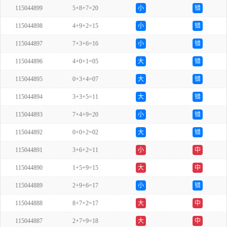
115044899
5+8+7=20
小
错
115044898
4+9+2=15
小
错
115044897
7+3+6=16
小
错
115044896
4+0+1=05
大
错
115044895
0+3+4=07
大
错
115044894
3+3+5=11
大
错
115044893
7+4+9=20
小
错
115044892
0+0+2=02
大
错
115044891
3+6+2=11
小
中
115044890
1+5+9=15
大
中
115044889
2+9+6=17
小
错
115044888
8+7+2=17
大
中
115044887
2+7+9=18
大
中