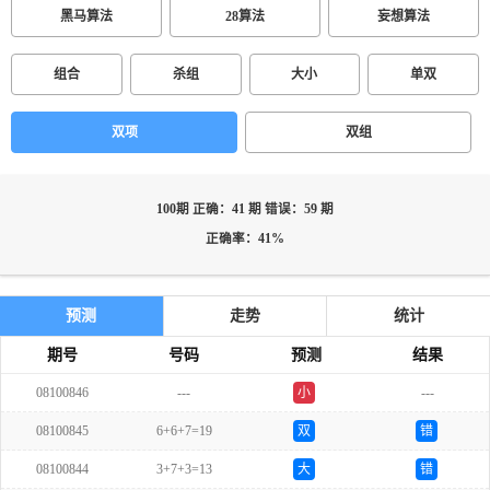
黑马算法
28算法
妄想算法
组合
杀组
大小
单双
双项
双组
100期 正确：41 期 错误：59 期
正确率：41%
预测
走势
统计
期号
号码
预测
结果
08100846
---
小
---
08100845
6+6+7=19
双
错
08100844
3+7+3=13
大
错