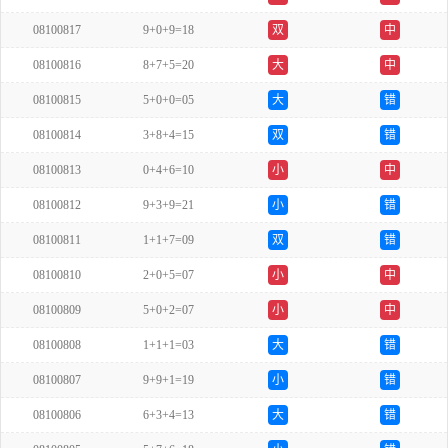
08100817
9+0+9=18
双
中
08100816
8+7+5=20
大
中
08100815
5+0+0=05
大
错
08100814
3+8+4=15
双
错
08100813
0+4+6=10
小
中
08100812
9+3+9=21
小
错
08100811
1+1+7=09
双
错
08100810
2+0+5=07
小
中
08100809
5+0+2=07
小
中
08100808
1+1+1=03
大
错
08100807
9+9+1=19
小
错
08100806
6+3+4=13
大
错