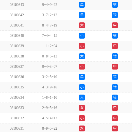
08100843
9+4+9=22
单
错
08100842
3+7+2=12
单
错
08100841
8+4+7=19
大
中
08100840
7+4+4=15
小
错
08100839
1+1+2=04
小
中
08100838
0+8+5=13
大
错
08100837
0+4+3=07
小
中
08100836
3+2+5=10
单
错
08100835
4+3+9=16
小
错
08100834
1+8+1=10
大
错
08100833
2+9+5=16
双
中
08100832
4+5+4=13
小
中
08100831
8+9+5=22
双
中