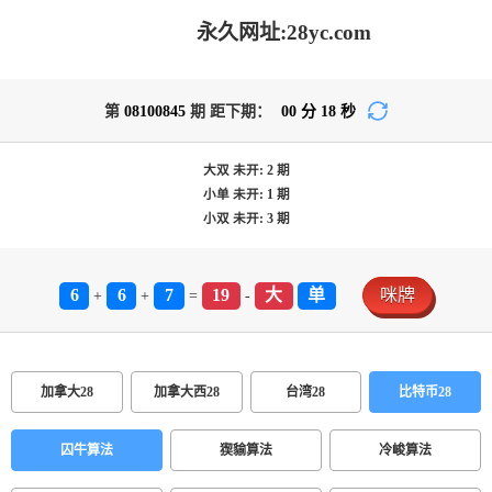
永久网址:28yc.com
第
08100845
期 距下期：
00
分
18
秒
大双
未开:
2
期
小单
未开:
1
期
小双
未开:
3
期
6
6
7
19
大
单
咪牌
+
+
=
-
加拿大28
加拿大西28
台湾28
比特币28
囚牛算法
猰貐算法
冷峻算法