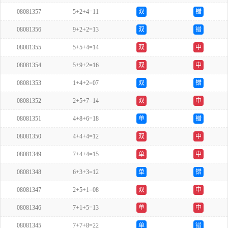
08081357
5+2+4=11
双
错
08081356
9+2+2=13
双
错
08081355
5+5+4=14
双
中
08081354
5+9+2=16
双
中
08081353
1+4+2=07
双
错
08081352
2+5+7=14
双
中
08081351
4+8+6=18
单
错
08081350
4+4+4=12
双
中
08081349
7+4+4=15
单
中
08081348
6+3+3=12
单
错
08081347
2+5+1=08
双
中
08081346
7+1+5=13
单
中
08081345
7+7+8=22
单
错