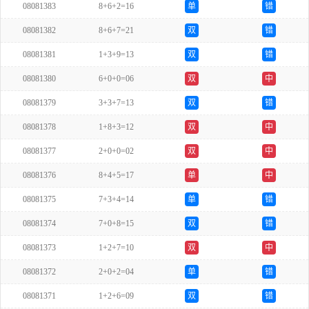
08081383
8+6+2=16
单
错
08081382
8+6+7=21
双
错
08081381
1+3+9=13
双
错
08081380
6+0+0=06
双
中
08081379
3+3+7=13
双
错
08081378
1+8+3=12
双
中
08081377
2+0+0=02
双
中
08081376
8+4+5=17
单
中
08081375
7+3+4=14
单
错
08081374
7+0+8=15
双
错
08081373
1+2+7=10
双
中
08081372
2+0+2=04
单
错
08081371
1+2+6=09
双
错