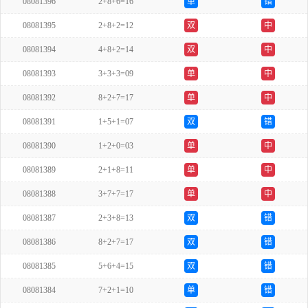
08081396
2+8+6=16
单
错
08081395
2+8+2=12
双
中
08081394
4+8+2=14
双
中
08081393
3+3+3=09
单
中
08081392
8+2+7=17
单
中
08081391
1+5+1=07
双
错
08081390
1+2+0=03
单
中
08081389
2+1+8=11
单
中
08081388
3+7+7=17
单
中
08081387
2+3+8=13
双
错
08081386
8+2+7=17
双
错
08081385
5+6+4=15
双
错
08081384
7+2+1=10
单
错