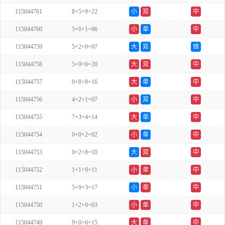
115044761
8+5+9=22
小
双
中
115044760
5+0+1=06
小
单
中
115044759
5+2+0=07
大
双
错
115044758
5+9+6=20
大
双
中
115044757
0+8+8=16
大
单
中
115044756
4+2+1=07
小
双
中
115044755
7+3+4=14
大
单
中
115044754
0+0+2=02
小
单
中
115044753
0+2+8=10
大
双
中
115044752
1+1+9=11
小
单
中
115044751
5+9+3=17
小
单
中
115044750
1+2+0=03
小
单
中
115044749
9+0+6=15
大
单
中