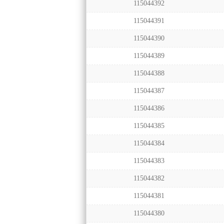
115044392
115044391
115044390
115044389
115044388
115044387
115044386
115044385
115044384
115044383
115044382
115044381
115044380