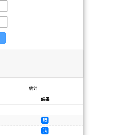
统计
结果
---
错
错