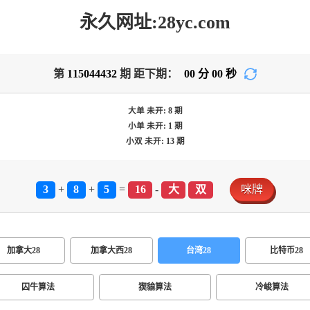
永久网址:28yc.com
第
115044432
期 距下期：
00
分
00
秒
大单
未开:
8
期
小单
未开:
1
期
小双
未开:
13
期
3
+
8
+
5
=
16
-
大
双
咪牌
加拿大28
加拿大西28
台湾28
比特币28
囚牛算法
猰貐算法
冷峻算法