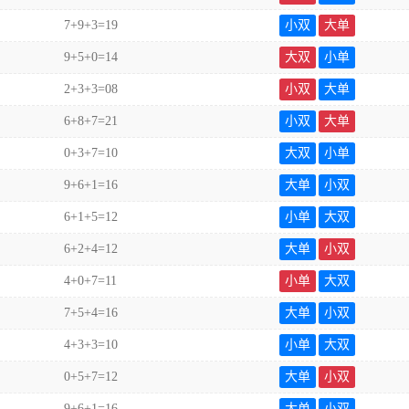
7+9+3=19
小双
大单
9+5+0=14
大双
小单
2+3+3=08
小双
大单
6+8+7=21
小双
大单
0+3+7=10
大双
小单
9+6+1=16
大单
小双
6+1+5=12
小单
大双
6+2+4=12
大单
小双
4+0+7=11
小单
大双
7+5+4=16
大单
小双
4+3+3=10
小单
大双
0+5+7=12
大单
小双
9+6+1=16
大单
小双