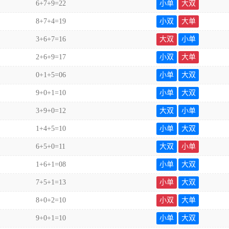
6+7+9=22
小单
大双
8+7+4=19
小双
大单
3+6+7=16
大双
小单
2+6+9=17
小双
大单
0+1+5=06
小单
大双
9+0+1=10
小单
大双
3+9+0=12
大双
小单
1+4+5=10
小单
大双
6+5+0=11
大双
小单
1+6+1=08
小单
大双
7+5+1=13
小单
大双
8+0+2=10
小双
大单
9+0+1=10
小单
大双