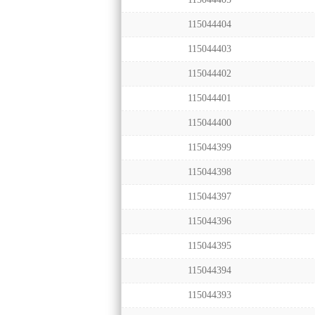
115044404
115044403
115044402
115044401
115044400
115044399
115044398
115044397
115044396
115044395
115044394
115044393