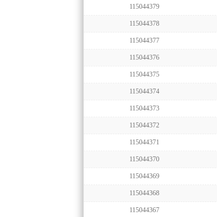
115044379
115044378
115044377
115044376
115044375
115044374
115044373
115044372
115044371
115044370
115044369
115044368
115044367