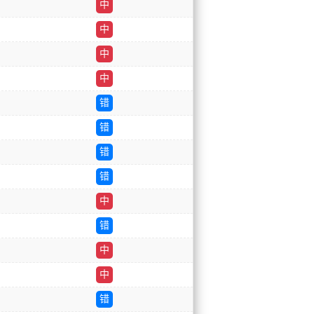
中
中
中
中
错
错
错
错
中
错
中
中
错