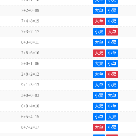
7+2+0=09
大单
小双
7+4+8=19
大单
小双
7+3+7=17
小双
大单
0+3+8=11
大单
小双
2+8+6=16
大双
小单
5+0+1=06
大双
小单
2+8+2=12
大单
小双
9+1+3=13
大单
小双
3+0+0=03
小双
大单
6+0+4=10
大双
小单
6+5+4=15
小单
大双
8+7+2=17
大单
小双