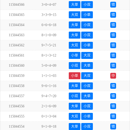
115044566
3+0+4=07
大单
小双
错
115044565
3+3+9=15
大双
小单
错
115044564
6+6+6=18
大单
小双
错
115044563
8+1+0=09
大单
小双
错
115044562
9+7+5=21
大双
小单
错
115044561
8+1+3=12
小单
大双
错
115044560
5+0+4=09
小双
大单
错
115044559
1+1+1=03
小单
大双
中
115044558
9+6+1=16
大单
小双
错
115044557
9+4+7=20
小双
大单
错
115044556
2+1+6=09
大单
小双
错
115044555
0+1+3=04
大双
小单
错
115044554
9+1+8=18
大单
小双
错