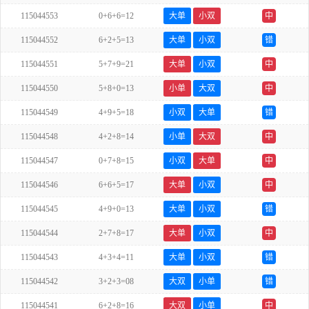
115044553
0+6+6=12
大单
小双
中
115044552
6+2+5=13
大单
小双
错
115044551
5+7+9=21
大单
小双
中
115044550
5+8+0=13
小单
大双
中
115044549
4+9+5=18
小双
大单
错
115044548
4+2+8=14
小单
大双
中
115044547
0+7+8=15
小双
大单
中
115044546
6+6+5=17
大单
小双
中
115044545
4+9+0=13
大单
小双
错
115044544
2+7+8=17
大单
小双
中
115044543
4+3+4=11
大单
小双
错
115044542
3+2+3=08
大双
小单
错
115044541
6+2+8=16
大双
小单
中