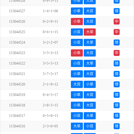
115044528
4+8+3=15
小单
大双
错
115044527
1+4+1=06
小单
大双
错
115044526
0+2+9=11
小单
大双
中
115044525
8+6+1=15
小双
大单
中
115044524
3+2+2=07
小双
大单
错
115044523
5+5+3=13
小单
大双
中
115044522
3+5+5=13
小双
大单
错
115044521
5+7+5=17
小单
大双
错
115044520
2+1+9=12
大双
小单
错
115044519
8+4+5=17
小单
大双
错
115044518
2+8+5=15
小单
大双
错
115044517
0+5+8=13
小双
大单
错
115044516
2+3+0=05
大单
小双
错