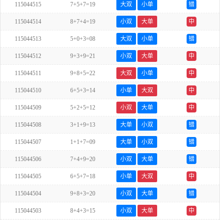
115044515
7+5+7=19
大双
小单
错
115044514
8+7+4=19
小双
大单
中
115044513
5+0+3=08
大双
小单
错
115044512
9+3+9=21
小双
大单
中
115044511
9+8+5=22
大双
小单
中
115044510
6+5+3=14
小单
大双
中
115044509
5+2+5=12
小双
大单
中
115044508
3+1+9=13
大单
小双
错
115044507
1+1+7=09
大单
小双
错
115044506
7+4+9=20
小双
大单
错
115044505
6+5+7=18
小单
大双
中
115044504
9+8+3=20
小双
大单
错
115044503
8+4+3=15
小双
大单
中