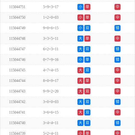
115044751
5+9+3=17
小
单
中
115044750
1+2+0=03
小
单
中
115044749
9+0+6=15
小
双
错
115044748
3+3+5=11
大
单
中
115044747
6+2+3=11
大
双
错
115044746
0+7+9=16
小
单
错
115044745
4+7+4=15
大
双
中
115044744
8+0+9=17
大
单
中
115044743
9+9+2=20
大
双
中
115044742
3+0+0=03
大
双
错
115044741
3+6+6=15
大
双
中
115044740
3+4+4=11
大
双
错
115044739
5+2+4=11
小
单
中