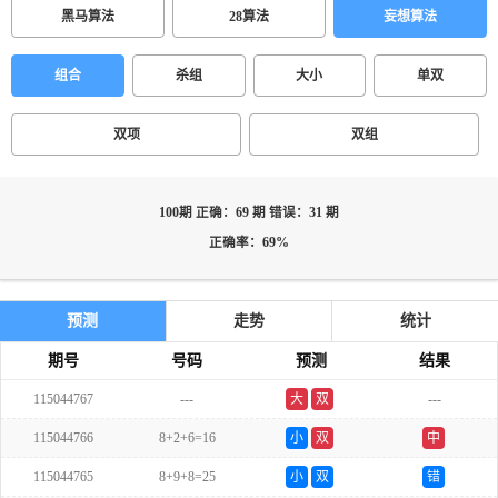
黑马算法
28算法
妄想算法
组合
杀组
大小
单双
双项
双组
100期 正确：69 期 错误：31 期
正确率：69%
预测
走势
统计
期号
号码
预测
结果
115044767
---
大
双
---
115044766
8+2+6=16
小
双
中
115044765
8+9+8=25
小
双
错