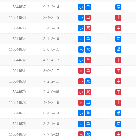
115044687
9+3+2=14
小
单
错
115044686
3+4+8=15
小
单
中
115044685
3+4+7=14
小
双
中
115044684
3+4+3=10
大
单
错
115044683
3+0+8=11
大
双
错
115044682
4+9+4=17
小
单
中
115044681
3+9+5=17
大
单
中
115044680
7+2+2=11
小
双
中
115044679
2+4+0=06
小
双
中
115044678
4+4+8=16
大
单
中
115044677
8+4+2=14
小
单
错
115044676
3+3+4=10
大
单
错
115044675
7+7+9=23
大
双
中