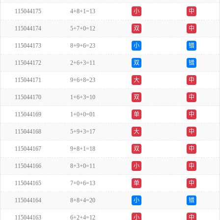
115044175
4+8+1=13
小
中
115044174
5+7+0=12
双
中
115044173
8+9+6=23
小
错
115044172
2+6+3=11
双
错
115044171
9+6+8=23
大
中
115044170
1+6+3=10
双
中
115044169
1+0+0=01
单
中
115044168
5+9+3=17
大
中
115044167
9+8+1=18
双
中
115044166
8+3+0=11
小
中
115044165
7+0+6=13
单
中
115044164
8+8+4=20
小
错
115044163
6+2+4=12
小
中