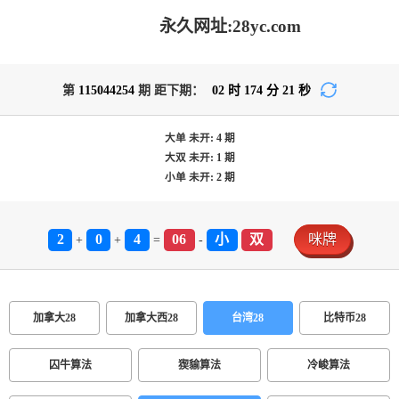
永久网址:28yc.com
第
115044254
期 距下期：
02
时
174
分
21
秒
大单
未开:
4
期
大双
未开:
1
期
小单
未开:
2
期
2
0
4
06
小
双
咪牌
+
+
=
-
加拿大28
加拿大西28
台湾28
比特币28
囚牛算法
猰貐算法
冷峻算法