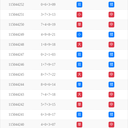
115044252
0+6+3=09
双
错
115044251
3+7+3=13
小
中
115044250
7+4+8=19
单
中
115044249
4+9+8=21
小
错
115044248
1+8+9=18
大
中
115044247
0+2+1=03
双
错
115044246
1+7+9=17
双
错
115044245
8+7+7=22
大
中
115044244
8+0+6=14
单
错
115044243
7+4+7=18
大
中
115044242
5+7+3=15
单
中
115044241
6+3+8=17
双
错
115044240
4+0+3=07
单
中