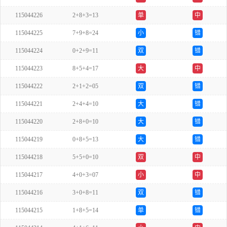
115044226
2+8+3=13
单
中
115044225
7+9+8=24
小
错
115044224
0+2+9=11
双
错
115044223
8+5+4=17
大
中
115044222
2+1+2=05
双
错
115044221
2+4+4=10
大
错
115044220
2+8+0=10
大
错
115044219
0+8+5=13
大
错
115044218
5+5+0=10
双
中
115044217
4+0+3=07
小
中
115044216
3+0+8=11
双
错
115044215
1+8+5=14
单
错