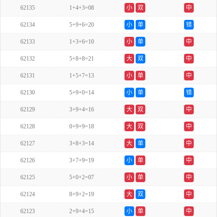
62135
1+4+3=08
小
双
中
62134
5+9+6=20
小
单
错
62133
1+3+6=10
小
单
中
62132
5+8+8=21
大
双
中
62131
1+5+7=13
小
单
中
62130
5+9+0=14
小
单
错
62129
3+9+4=16
大
双
中
62128
0+9+9=18
大
双
中
62127
3+8+3=14
大
单
中
62126
3+7+9=19
小
单
中
62125
5+0+2=07
小
单
中
62124
8+9+2=19
大
双
中
62123
2+9+4=15
小
单
中