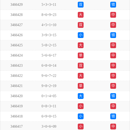
3466429
5+3+3=11
双
错
3466428
8+6+9=23
大
中
3466427
4+5+1=10
双
中
3466426
3+9+3=15
小
错
3466425
5+8+2=15
大
中
3466424
5+6+6=17
单
中
3466423
6+8+0=14
双
中
3466422
9+6+7=22
大
中
3466421
9+8+2=19
单
中
3466420
0+1+4=05
大
错
3466419
0+8+3=11
小
中
3466418
6+9+0=15
小
错
3466417
3+0+6=09
小
中