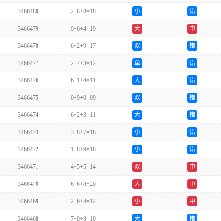
3466480
2+8+8=18
小
错
3466479
9+6+4=19
大
中
3466478
6+2+9=17
双
错
3466477
2+7+3=12
单
错
3466476
6+1+4=11
大
错
3466475
0+9+0=09
双
错
3466474
6+2+3=11
大
错
3466473
3+8+7=18
小
错
3466472
1+8+9=18
小
错
3466471
4+5+5=14
双
中
3466470
6+6+8=20
大
中
3466469
2+6+4=12
小
中
3466468
7+0+3=10
大
错