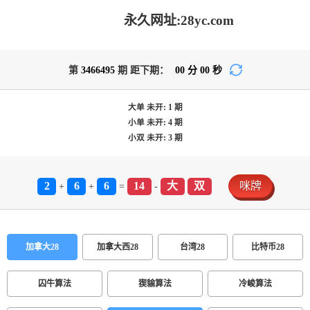
永久网址:28yc.com
第
3466495
期 距下期：
00
分
00
秒
大单
未开:
1
期
小单
未开:
4
期
小双
未开:
3
期
2
6
6
14
大
双
咪牌
+
+
=
-
加拿大28
加拿大西28
台湾28
比特币28
囚牛算法
猰貐算法
冷峻算法