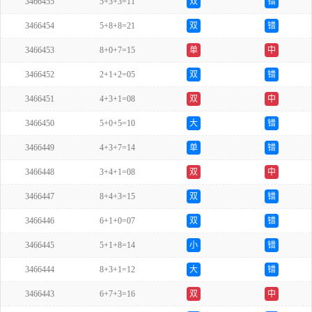
3466455
5+3+3=11
双
错
3466454
5+8+8=21
双
错
3466453
8+0+7=15
单
中
3466452
2+1+2=05
双
错
3466451
4+3+1=08
双
中
3466450
5+0+5=10
大
错
3466449
4+3+7=14
单
错
3466448
3+4+1=08
双
中
3466447
8+4+3=15
双
错
3466446
6+1+0=07
双
错
3466445
5+1+8=14
小
错
3466444
8+3+1=12
大
错
3466443
6+7+3=16
双
中