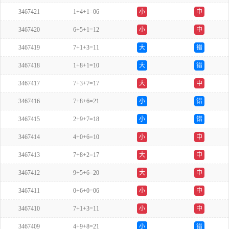
3467421
1+4+1=06
小
中
3467420
6+5+1=12
小
中
3467419
7+1+3=11
大
错
3467418
1+8+1=10
大
错
3467417
7+3+7=17
大
中
3467416
7+8+6=21
小
错
3467415
2+9+7=18
小
错
3467414
4+0+6=10
小
中
3467413
7+8+2=17
大
中
3467412
9+5+6=20
大
中
3467411
0+6+0=06
小
中
3467410
7+1+3=11
小
中
3467409
4+9+8=21
小
错