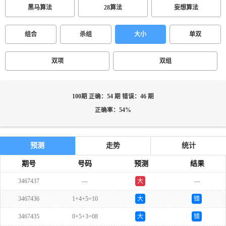
黑马算法
28算法
妄想算法
组合
杀组
大小
单双
双项
双组
100期 正确：54 期 错误：46 期
正确率：54%
预测
走势
统计
期号
号码
预测
结果
3467437
---
大
---
单
3467436
1+4+5=10
大
错
3467435
0+5+3=08
大
错