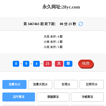
永久网址:28yc.com
第
3467463
期 距下期：
00
分
23
秒
大双
未开:
4
期
小单
未开:
2
期
小双
未开:
5
期
8
9
4
21
大
单
咪牌
+
+
=
-
加拿大28
加拿大西28
台湾28
比特币28
囚牛算法
猰貐算法
冷峻算法