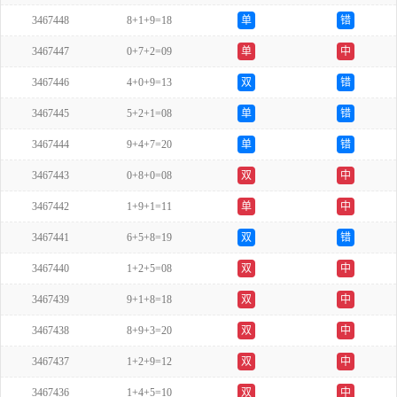
3467448
8+1+9=18
单
错
3467447
0+7+2=09
单
中
3467446
4+0+9=13
双
错
3467445
5+2+1=08
单
错
3467444
9+4+7=20
单
错
3467443
0+8+0=08
双
中
3467442
1+9+1=11
单
中
3467441
6+5+8=19
双
错
3467440
1+2+5=08
双
中
3467439
9+1+8=18
双
中
3467438
8+9+3=20
双
中
3467437
1+2+9=12
双
中
3467436
1+4+5=10
双
中