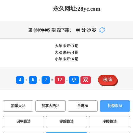
永久网址:28yc.com
第
08090405
期 距下期：
00
分
29
秒
大单
未开:
3
期
大双
未开:
4
期
小单
未开:
6
期
4
6
2
12
小
双
咪牌
+
+
=
-
加拿大28
加拿大西28
台湾28
比特币28
囚牛算法
猰貐算法
冷峻算法