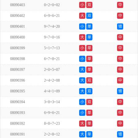
08090403
0+2+0=02
小
双
中
08090402
6+9+6=21
大
双
中
08090401
9+7+4=20
小
单
错
08090400
9+7+0=16
大
单
中
08090399
5+1+7=13
小
单
中
08090398
6+7+8=21
小
单
中
08090397
2+0+5=07
大
单
中
08090396
2+4+2=08
大
双
中
08090395
4+4+1=09
大
双
错
08090394
3+8+3=14
小
双
中
08090393
6+9+6=21
小
单
中
08090392
8+8+7=23
大
单
中
08090391
2+2+8=12
大
单
错