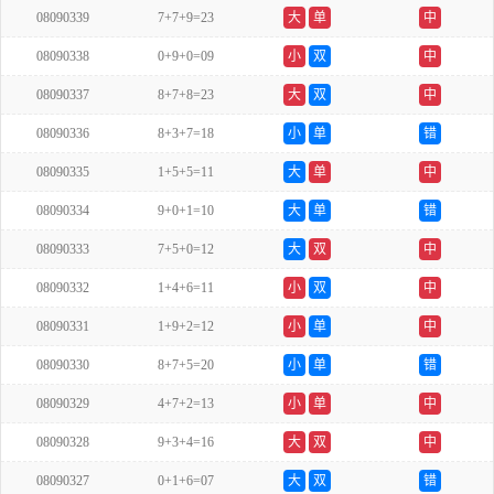
08090339
7+7+9=23
大
单
中
08090338
0+9+0=09
小
双
中
08090337
8+7+8=23
大
双
中
08090336
8+3+7=18
小
单
错
08090335
1+5+5=11
大
单
中
08090334
9+0+1=10
大
单
错
08090333
7+5+0=12
大
双
中
08090332
1+4+6=11
小
双
中
08090331
1+9+2=12
小
单
中
08090330
8+7+5=20
小
单
错
08090329
4+7+2=13
小
单
中
08090328
9+3+4=16
大
双
中
08090327
0+1+6=07
大
双
错