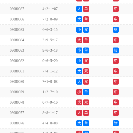
08080087
4+2+1=07
大
单
中
08080086
7+2+0=09
大
单
中
08080085
6+6+3=15
小
双
错
08080084
3+9+5=17
大
单
中
08080083
9+6+3=18
小
单
错
08080082
9+6+5=20
小
双
中
08080081
7+4+1=12
大
双
中
08080080
7+1+0=08
大
双
中
08080079
1+2+7=10
小
单
中
08080078
0+7+9=16
大
双
中
08080077
8+8+1=17
大
单
中
08080076
4+4+0=08
大
单
错