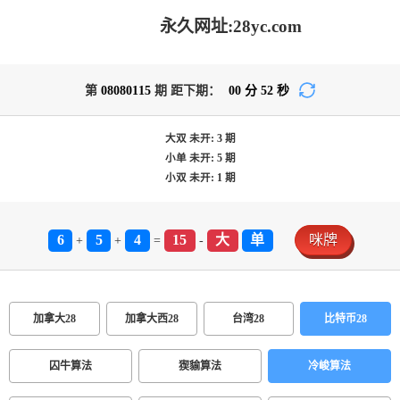
永久网址:28yc.com
第
08080115
期 距下期：
00
分
52
秒
大双
未开:
3
期
小单
未开:
5
期
小双
未开:
1
期
6
5
4
15
大
单
咪牌
+
+
=
-
加拿大28
加拿大西28
台湾28
比特币28
囚牛算法
猰貐算法
冷峻算法